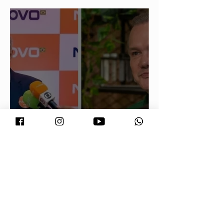
eletivas
Maluf durou 'três horas' como vice;
acabou trocado por Farina em ata do
PL