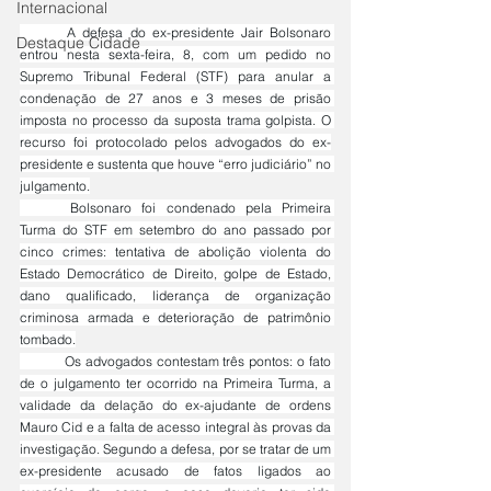
Internacional
	A defesa do ex-presidente Jair Bolsonaro 
Destaque Cidade
entrou nesta sexta-feira, 8, com um pedido no 
Supremo Tribunal Federal (STF) para anular a 
condenação de 27 anos e 3 meses de prisão 
imposta no processo da suposta trama golpista. O 
recurso foi protocolado pelos advogados do ex-
presidente e sustenta que houve “erro judiciário” no 
julgamento.
	Bolsonaro foi condenado pela Primeira 
Turma do STF em setembro do ano passado por 
cinco crimes: tentativa de abolição violenta do 
Estado Democrático de Direito, golpe de Estado, 
dano qualificado, liderança de organização 
criminosa armada e deterioração de patrimônio 
tombado.
	Os advogados contestam três pontos: o fato 
de o julgamento ter ocorrido na Primeira Turma, a 
validade da delação do ex-ajudante de ordens 
Mauro Cid e a falta de acesso integral às provas da 
investigação. Segundo a defesa, por se tratar de um 
ex-presidente acusado de fatos ligados ao 