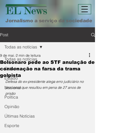
Jornalismo a serviço da sociedade
Post
Todas as notícias
9 de mai.
2 min de leitura
Todas as notícias
Bolsonaro pede ao STF anulação de
Cidade
condenação na farsa da trama
golpista
Estado
Defesa do ex-presidente alega erro judiciário no 
Nacional
processo que resultou em pena de 27 anos de 
prisão
Política
Opinião
Últimas Notícias
Esporte