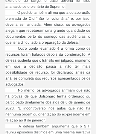
exercício do cargo, o caso deveria ter sido 
analisado pelo plenário do Supremo.
	O pedido também afirma que a colaboração 
premiada de Cid “não foi voluntária” e, por isso, 
deveria ser anulada. Além disso, os advogados 
alegam que receberam uma grande quantidade de 
documentos perto do começo das audiências, o 
que teria dificultado a preparação da defesa.
	Outro ponto levantado é a forma como os 
recursos foram tratados depois da condenação. A 
defesa sustenta que o trânsito em julgado, momento 
em que a decisão passa a não ter mais 
possibilidade de recurso, foi declarado antes da 
análise completa dos recursos apresentados pelos 
advogados.
	No mérito, os advogados afirmam que não 
há provas de que Bolsonaro tenha ordenado ou 
participado diretamente dos atos de 8 de janeiro de 
2023: “É incontroverso nos autos que não há 
nenhuma ordem ou orientação do ex-presidente em 
relação ao 8 de janeiro”.
	A defesa também argumenta que o STF 
reuniu episódios distintos em uma mesma narrativa 