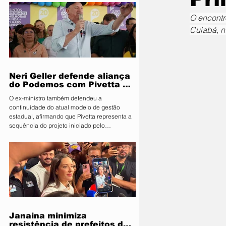
Segurança Pública e Mobilidade Urbana, em
parceria com a Fiscalização de Obras e
O encontr
Posturas, realizou uma ação de orientação
Cuiabá, n
aos proprietários de food trucks e
comerciantes ambulantes na noite desta
sexta-feira (31), sobre as novas regras para
utilização de mesas e cadeiras em espa
Neri Geller defende aliança
do Podemos com Pivetta e
afirma que entrou na sigla
O ex-ministro também defendeu a
com esse acordo
continuidade do atual modelo de gestão
estadual, afirmando que Pivetta representa a
sequência do projeto iniciado pelo
governador Mauro Mendes O candidato a
deputado federal pelo Podemos, Neri Geller,
participa nesta terça-feira (4) da convenção
do Republicanos e afirmou acreditar que o
partido deve oficializar uma aliança com a
sigla para apoiar a candidatura do
governador Otaviano Pivetta ao Governo de
Mato Grosso. Ao lado do também candid
Janaina minimiza
resistência de prefeitos do