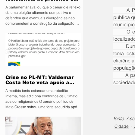
PL e diz que aliança é
A parlamentar avaliou que o cenário é reflexo
essencial para fortalecer
	A Prefeitura de Primavera do Leste convida a população para participar de uma audiência 
de uma eleição altamente competitiva e
candidatura do MDB ao
pública q
defendeu que eventuais divergências não
Senado
comprometem a construção da coligação A
município
deputada estadual Janaina Riva (MDB), pré-
	O encontro será realizado no dia 19 de maio, das 18h às 21h, no auditório do Primacredi, 
candidata ao Senado, minimizou nesta terça-
localizad
feira (4) a resistência de integrantes do PL à
aliança entre os dois partidos e afirmou que
	Durante a audiência, será apresentado o estudo de concessão dos serviços, considerado um 
as divergências são naturais diante da
tema est
disputa eleitoral. Segundo ela, o acordo é
eficiênci
estratégico para fortalecer o projeto do MDB
e ampliar
populaçã
	A participação da comunidade é fundamental para fortalecer o diálogo entre o poder público e a 
Crise no PL-MT: Valdemar
sociedade
Costa Neto veta apoio a
Pivetta sob ameaça de
A medida tenta estancar uma rebelião
punição
interna, mas adiciona contornos de ultimato
aos correligionários O cenário político de
Mato Grosso sofreu uma forte sacudida após
a intervenção direta da Executiva Nacional
do Partido Liberal (PL). Em reunião de
fonte: Ass
emergência realizada em Brasília, o
Cidade
presidente nacional da sigla, Valdemar Costa
Neto, determinou que prefeitos, vereadores e