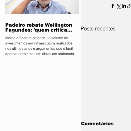
parlamentares da legenda no estado estão
expressamente proibidos de manifestar apoio
público ou pedir v
Padeiro rebate Wellington
Posts recentes
Fagundes: 'quem critica
muito é porque não tem o
Marcelo Padeiro defendeu o volume de
que mostrar'
investimentos em infraestrutura realizados
nos últimos anos e argumentou que é fácil
apontar problemas em obras em andamento
sem considerar os desafios enfrentados pelo
Estado O secretário de Estado de
Infraestrutura e Logística, Marcelo de Oliveira,
conhecido como Marcelo Padeiro, rebateu as
críticas feitas pelo senador e pré-candidato
ao Governo de Mato Grosso, Wellington
Fagundes (PL), sobre as obras rodoviárias
executadas pela gestão
Comentários