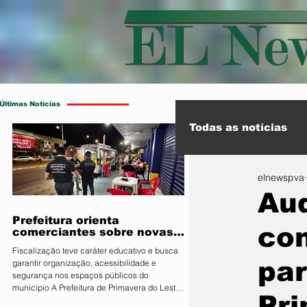
Últimas Notícias
Todas as notícias
elnewspva
Esporte
Int
Aud
Prefeitura orienta
co
comerciantes sobre novas
regras para atuação de food
Fiscalização teve caráter educativo e busca
trucks
par
garantir organização, acessibilidade e
segurança nos espaços públicos do
município A Prefeitura de Primavera do Leste,
Pri
por meio da Secretaria Municipal de