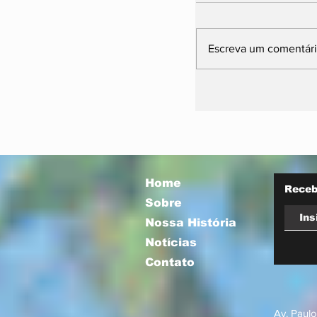
Escreva um comentár
Prefeitura orie
comerciantes 
novas regras p
atuação de foo
Home
Receb
Sobre
Nossa História
Notícias
Contato
Av. Paulo