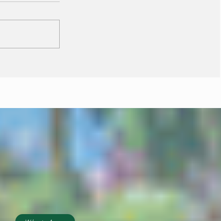
Janaina minimiza
resistência de prefeitos
do PL e diz que aliança
é essencial para
fortalecer candidatura
do MDB ao Senado