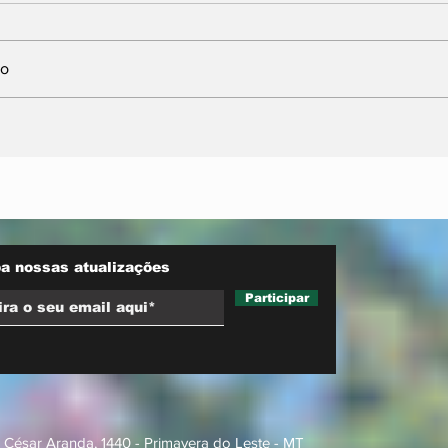
io
nta
Neri Geller defende
sobre
aliança do Podemos
ara
com Pivetta e afirma
d trucks
que entrou na sigla com
esse acordo
a nossas atualizações
Participar
 César Aranda, 1440 - Primavera do Leste - MT