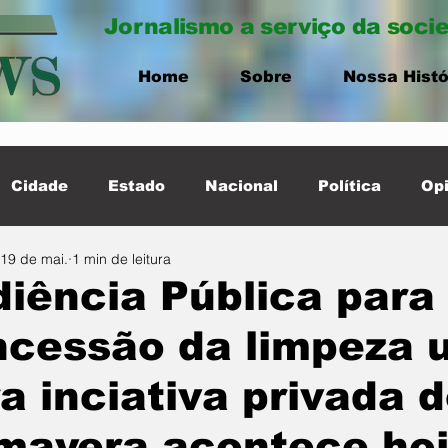
Jornalismo a serviço da soci
Home
Sobre
Nossa Histó
Cidade
Estado
Nacional
Política
Opi
19 de mai.
1 min de leitura
ernacional
Destaque Cidade
iência Pública para
ncessão da limpeza 
a inciativa privada 
mavera acontece hoj