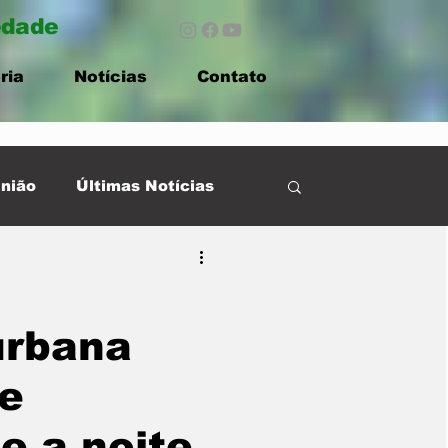
edade
ria
Notícias
Contato
nião
Últimas Notícias
urbana
de
e a noite