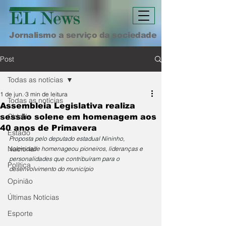
Jornalismo a serviço da sociedade
Post
Todas as notícias
1 de jun.
3 min de leitura
Todas as notícias
Assembleia Legislativa realiza
Cidade
sessão solene em homenagem aos
40 anos de Primavera
Estado
Proposta pelo deputado estadual Nininho, 
Nacional
solenidade homenageou pioneiros, lideranças e 
personalidades que contribuíram para o 
Política
desenvolvimento do município
Opinião
Últimas Notícias
Esporte