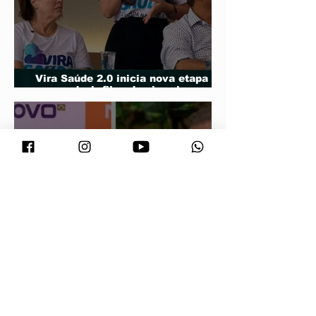
Vira Saúde 2.0 inicia nova etapa
para reduzir filas de cirurgias
eletivas
Maluf durou 'três horas' como vice;
acabou trocado por Farina em ata do
PL