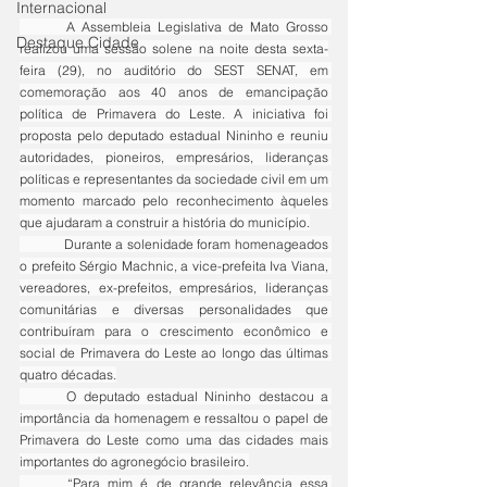
Internacional
	A Assembleia Legislativa de Mato Grosso 
Destaque Cidade
realizou uma sessão solene na noite desta sexta-
feira (29), no auditório do SEST SENAT, em 
comemoração aos 40 anos de emancipação 
política de Primavera do Leste. A iniciativa foi 
proposta pelo deputado estadual Nininho e reuniu 
autoridades, pioneiros, empresários, lideranças 
políticas e representantes da sociedade civil em um 
momento marcado pelo reconhecimento àqueles 
que ajudaram a construir a história do município.
	Durante a solenidade foram homenageados 
o prefeito Sérgio Machnic, a vice-prefeita Iva Viana, 
vereadores, ex-prefeitos, empresários, lideranças 
comunitárias e diversas personalidades que 
contribuíram para o crescimento econômico e 
social de Primavera do Leste ao longo das últimas 
quatro décadas.
	O deputado estadual Nininho destacou a 
importância da homenagem e ressaltou o papel de 
Primavera do Leste como uma das cidades mais 
importantes do agronegócio brasileiro.
	“Para mim é de grande relevância essa 