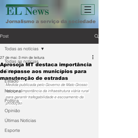
Jornalismo a serviço da sociedade
Post
Todas as notícias
27 de mai.
3 min de leitura
Todas as notícias
Aprosoja MT destaca importância
Cidade
de repasse aos municípios para
manutenção de estradas
Estado
Medida publicada pelo Governo de Mato Grosso 
Nacional
reforça a importância da infraestrutura viária rural 
para garantir trafegabilidade e escoamento da 
Política
produção
Opinião
Últimas Notícias
Esporte