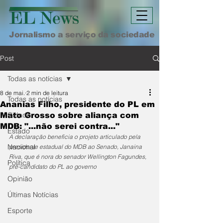
Jornalismo a serviço da sociedade
Post
Todas as notícias
8 de mai.
2 min de leitura
Todas as notícias
Ananias Filho, presidente do PL em
Cidade
Mato Grosso sobre aliança com
MDB: "...não serei contra..."
Estado
A declaração beneficia o projeto articulado pela 
Nacional
presidente estadual do MDB ao Senado, Janaina 
Riva, que é nora do senador Wellington Fagundes, 
Política
pré-candidato do PL ao governo
Opinião
Últimas Notícias
Esporte