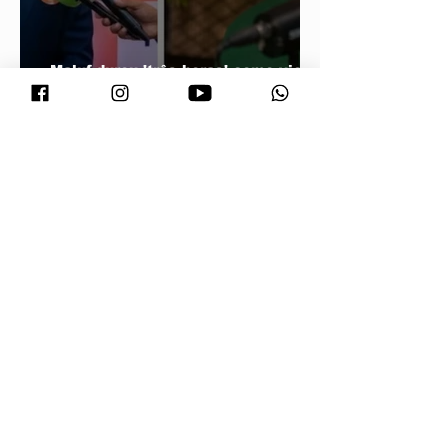
Maluf durou 'três horas' como vice;
acabou trocado por Farina em ata do
PL
Vira Saúde atende cerca de 28 mil
pessoas e supera meta de exames
laboratoriais em Primavera