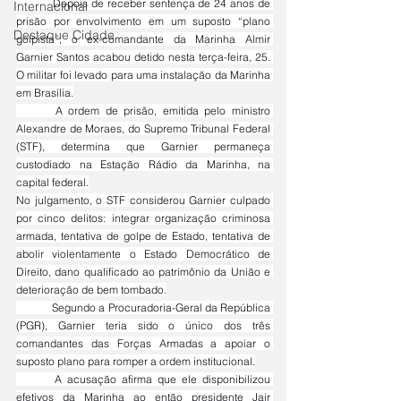
	Depois de receber sentença de 24 anos de 
Internacional
prisão por envolvimento em um suposto “plano 
Destaque Cidade
golpista”, o ex-comandante da Marinha Almir 
Garnier Santos acabou detido nesta terça-feira, 25. 
O militar foi levado para uma instalação da Marinha 
em Brasília.
	A ordem de prisão, emitida pelo ministro 
Alexandre de Moraes, do Supremo Tribunal Federal 
(STF), determina que Garnier permaneça 
custodiado na Estação Rádio da Marinha, na 
capital federal.
No julgamento, o STF considerou Garnier culpado 
por cinco delitos: integrar organização criminosa 
armada, tentativa de golpe de Estado, tentativa de 
abolir violentamente o Estado Democrático de 
Direito, dano qualificado ao patrimônio da União e 
deterioração de bem tombado.
	Segundo a Procuradoria-Geral da República 
(PGR), Garnier teria sido o único dos três 
comandantes das Forças Armadas a apoiar o 
suposto plano para romper a ordem institucional.
	A acusação afirma que ele disponibilizou 
efetivos da Marinha ao então presidente Jair 