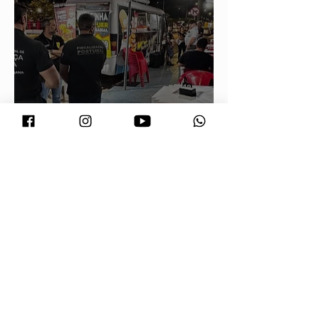
Prefeitura orienta comerciantes
sobre novas regras para atuação de
food trucks