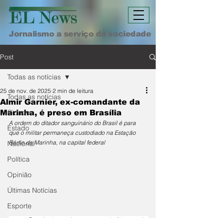
Jornalismo a serviço da sociedade
Post
Todas as notícias
25 de nov. de 2025
2 min de leitura
Todas as notícias
Almir Garnier, ex-comandante da
Cidade
Marinha, é preso em Brasília
A ordem do ditador sanguinário do Brasil é para 
Estado
que o militar permaneça custodiado na Estação 
Rádio da Marinha, na capital federal
Nacional
Política
Opinião
Últimas Notícias
Esporte