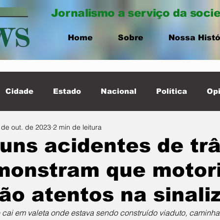
Jornalismo a serviço da soci
Home
Sobre
Nossa Histó
Cidade
Estado
Nacional
Política
Opi
 de out. de 2023
2 min de leitura
ernacional
Destaque Cidade
uns acidentes de trâ
monstram que motori
ão atentos na sinali
 cai em valeta onde estava sendo construído viaduto, caminha 