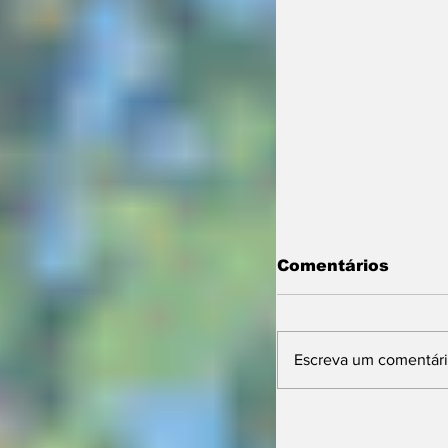
Comentários
Escreva um comentár
11ª Farm Sho
projeta futuro 