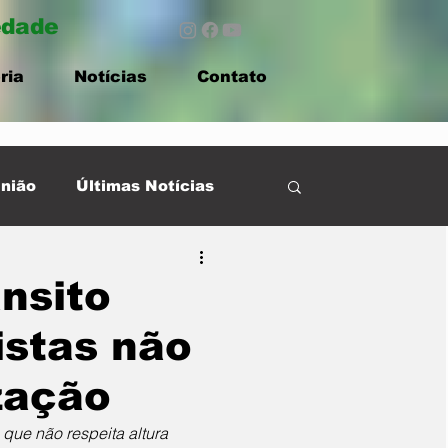
edade
ria
Notícias
Contato
nião
Últimas Notícias
nsito
stas não
zação
que não respeita altura 