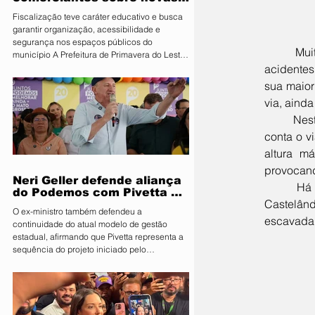
regras para atuação de food
Fiscalização teve caráter educativo e busca
trucks
garantir organização, acessibilidade e
segurança nos espaços públicos do
	Muito embora as campanhas regulares de educação no trânsito, as constantes noticias de 
município A Prefeitura de Primavera do Leste,
acidentes 
por meio da Secretaria Municipal de
Segurança Pública e Mobilidade Urbana, em
sua maior
parceria com a Fiscalização de Obras e
via, aind
Posturas, realizou uma ação de orientação
	Nesta semana um caminhão de cargas tipo frigorífico, transportando uma câmara fria, se chocou 
aos proprietários de food trucks e
comerciantes ambulantes na noite desta
conta o v
sexta-feira (31), sobre as novas regras para
altura má
utilização de mesas e cadeiras em espa
provocand
Neri Geller defende aliança
	Há alguns meses, durante construção de passagem sob a BR-070, na altura do bairro 
do Podemos com Pivetta e
Castelând
afirma que entrou na sigla
O ex-ministro também defendeu a
com esse acordo
escavada
continuidade do atual modelo de gestão
estadual, afirmando que Pivetta representa a
sequência do projeto iniciado pelo
governador Mauro Mendes O candidato a
deputado federal pelo Podemos, Neri Geller,
participa nesta terça-feira (4) da convenção
do Republicanos e afirmou acreditar que o
partido deve oficializar uma aliança com a