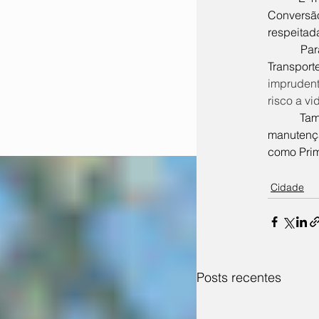
Conversão
respeitad
	Para Carlos Venâncio, o o Carlinhos Instrutor, Coordenador da Companhia Municipal de 
Transport
imprudent
risco a vi
	Também é necessária mais ações da CMTU em outros pontos especificos da cidade na 
manutençã
como Prim
Cidade
Posts recentes