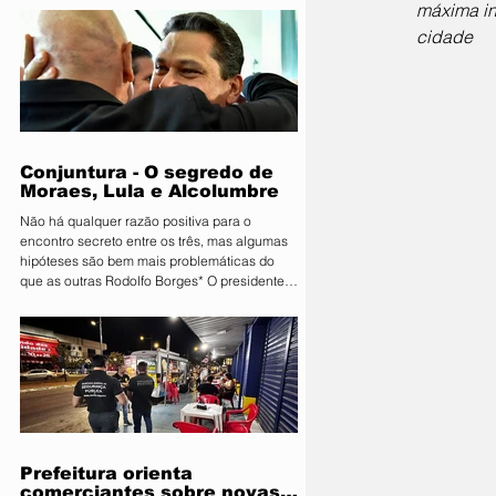
máxima in
Primavera do Leste deu o pontapé inicial para
uma das maiores vitrines tecnológicas do
cidade
Centro-Oeste. A organização lançou
oficialmente a 11ª edição da Farm Show MT.
Consolidada como um ambiente de negócios
que movimenta quantias milionárias, a feira
traz como principal bandeira o lema
"Conectand
Conjuntura - O segredo de
Moraes, Lula e Alcolumbre
Não há qualquer razão positiva para o
encontro secreto entre os três, mas algumas
hipóteses são bem mais problemáticas do
que as outras Rodolfo Borges* O presidente
do Senado, Davi Alcolumbre (União-AP, à
direita na foto), esteve na casa do ministro e
próximo presidente do Supremo Tribunal
Federal (STF) Alexandre de Moraes (à
esquerda na foto) na noite de terça-feira, 4.
Questionado sobre o que foi discutido no
encontro, que também contou com a
presença do presidente da Re
Prefeitura orienta
comerciantes sobre novas