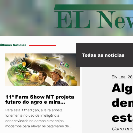
Últimas Notícias
Todas as notícias
Ely Leal
26
Esporte
Int
Alg
11ª Farm Show MT projeta
de
futuro do agro e mira
integração inédita com a
Para esta 11ª edição, a feira aposta
sociedade
est
fortemente no uso de inteligência,
conectividade no campo e manejos
modernos para elevar os patamares de
Carro que
produção da região O Sindicato Rural de