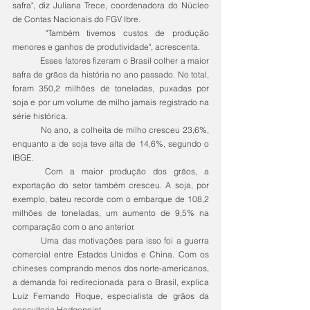
safra", diz Juliana Trece, coordenadora do Núcleo 
de Contas Nacionais do FGV Ibre.
	"Também tivemos custos de produção 
menores e ganhos de produtividade", acrescenta.
	Esses fatores fizeram o Brasil colher a maior 
safra de grãos da história no ano passado. No total, 
foram 350,2 milhões de toneladas, puxadas por 
soja e por um volume de milho jamais registrado na 
série histórica.
	No ano, a colheita de milho cresceu 23,6%, 
enquanto a de soja teve alta de 14,6%, segundo o 
IBGE.
	Com a maior produção dos grãos, a 
exportação do setor também cresceu. A soja, por 
exemplo, bateu recorde com o embarque de 108,2 
milhões de toneladas, um aumento de 9,5% na 
comparação com o ano anterior.
	Uma das motivações para isso foi a guerra 
comercial entre Estados Unidos e China. Com os 
chineses comprando menos dos norte-americanos, 
a demanda foi redirecionada para o Brasil, explica 
Luiz Fernando Roque, especialista de grãos da 
consultoria Hedgepoint.