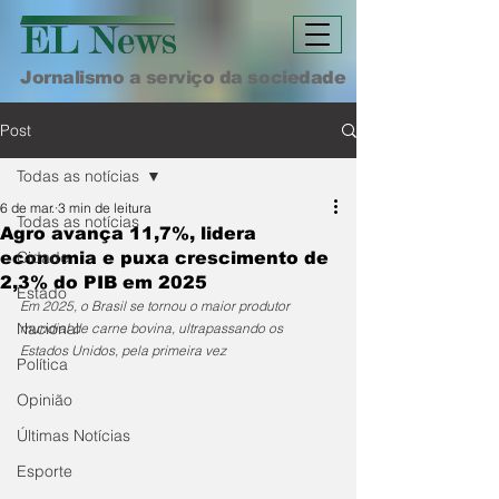
Jornalismo a serviço da sociedade
Post
Todas as notícias
6 de mar.
3 min de leitura
Todas as notícias
Agro avança 11,7%, lidera
Cidade
economia e puxa crescimento de
2,3% do PIB em 2025
Estado
Em 2025, o Brasil se tornou o maior produtor 
Nacional
mundial de carne bovina, ultrapassando os 
Estados Unidos, pela primeira vez
Política
Opinião
Últimas Notícias
Esporte