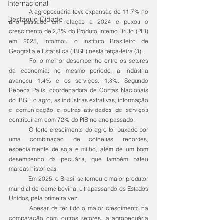
Internacional
	A agropecuária teve expansão de 11,7% no 
Destaque Cidade
ano passado em relação a 2024 e puxou o 
crescimento de 2,3% do Produto Interno Bruto (PIB) 
em 2025, informou o Instituto Brasileiro de 
Geografia e Estatística (IBGE) nesta terça-feira (3).
	Foi o melhor desempenho entre os setores 
da economia: no mesmo período, a indústria 
avançou 1,4% e os serviços, 1,8%. Segundo 
Rebeca Palis, coordenadora de Contas Nacionais 
do IBGE, o agro, as indústrias extrativas, informação 
e comunicação e outras atividades de serviços 
contribuíram com 72% do PIB no ano passado.
	O forte crescimento do agro foi puxado por 
uma combinação de colheitas recordes, 
especialmente de soja e milho, além de um bom 
desempenho da pecuária, que também bateu 
marcas históricas.
	Em 2025, o Brasil se tornou o maior produtor 
mundial de carne bovina, ultrapassando os Estados 
Unidos, pela primeira vez.
	Apesar de ter tido o maior crescimento na 
comparação com outros setores, a agropecuária 