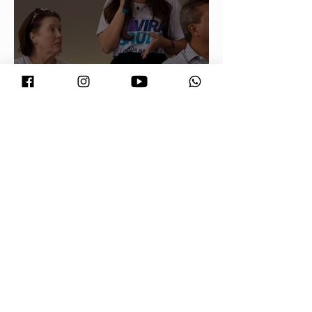
Vira Saúde 2.0 inicia nova etapa
para reduzir filas de cirurgias
eletivas