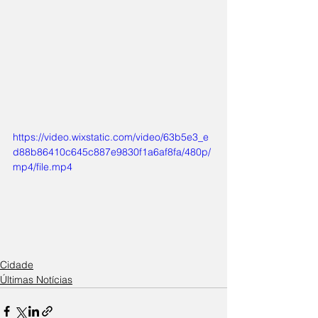
https://video.wixstatic.com/video/63b5e3_e
d88b86410c645c887e9830f1a6af8fa/480p/
mp4/file.mp4
Cidade
Últimas Notícias