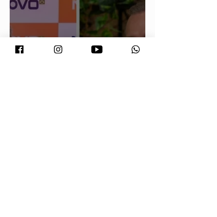
Maluf durou 'três horas' como vice;
acabou trocado por Farina em ata do
PL