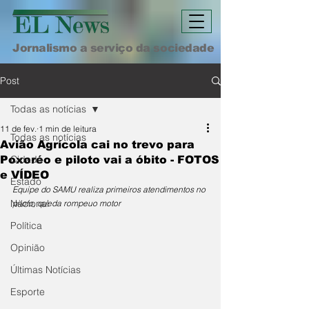
Jornalismo a serviço da sociedade
Post
Todas as notícias
11 de fev.
1 min de leitura
Todas as notícias
Avião Agrícola cai no trevo para
Cidade
Poxoréo e piloto vai a óbito - FOTOS
e VÍDEO
Estado
Equipe do SAMU realiza primeiros atendimentos no 
Nacional
piloto, queda rompeuo motor
Política
Opinião
Últimas Notícias
Esporte