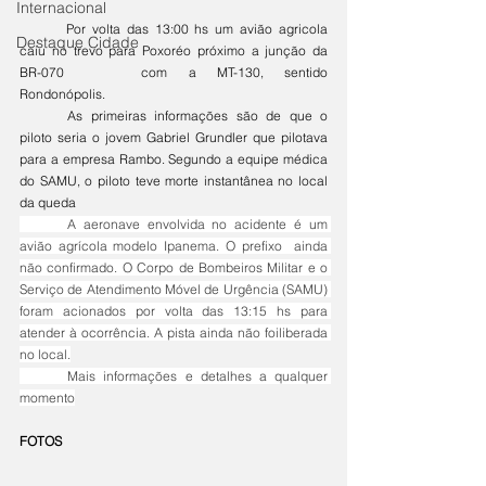
Internacional
	Por volta das 13:00 hs um avião agricola 
Destaque Cidade
caiu no trevo para Poxoréo próximo a junção da 
BR-070 	com a MT-130, sentido 
Rondonópolis.
	As primeiras informações são de que o 
piloto seria o jovem Gabriel Grundler que pilotava 
para a empresa Rambo. Segundo a equipe médica 
do SAMU, o piloto teve morte instantânea no local 
da queda
	A aeronave envolvida no acidente é um 
avião agrícola modelo Ipanema. O prefixo  ainda 
não confirmado. O Corpo de Bombeiros Militar e o 
Serviço de Atendimento Móvel de Urgência (SAMU) 
foram acionados por volta das 13:15 hs para 
atender à ocorrência. A pista ainda não foiliberada 
no local.
	Mais informações e detalhes a qualquer 
momento
FOTOS