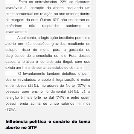
	Entre os entrevistados, 22% se disseram 
favoráveis à liberação do aborto, oscilando um 
ponto porcentual em relação ao ano anterior, dentro 
da margem de erro. Outros 10% não souberam ou 
preferiram não responder, conforme o 
levantamento.
	Atualmente, a legislação brasileira permite o 
aborto em três ocasiões: gravidez resultante de 
estupro, risco de morte para a gestante ou 
diagnóstico de anencefalia do feto. Fora desses 
casos, a prática é considerada ilegal, sem que 
exista um limite de semanas estabelecido na lei.
	O levantamento também detalhou o perfil 
dos entrevistados: o apoio à legalização é maior 
entre idosos (25%), moradores do Norte (27%) e 
pessoas com ensino fundamental (26%). Já a 
rejeição é mais forte no Sul (74%) e entre quem 
possui renda acima de cinco salários mínimos 
(72%).
Influência política e cenário do tema 
aborto no STF