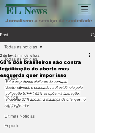
Jornalismo a serviço da sociedade
Post
Todas as notícias
2 de fev.
2 min de leitura
Todas as notícias
68% dos brasileiros são contra
Cidade
legalização do aborto mas
esquerda quer impor isso
Estado
Entre os próprios eleitores do corrupto 
Nacional
descondenado e colocado na Presidência pela 
coligação STF/PT, 65% se opõem à liberação, 
Política
enquanto 27% apoiam a matança de crianças no 
ventre da mãe
Opinião
Últimas Notícias
Esporte