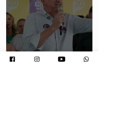
Neri Geller defende aliança do
Podemos com Pivetta e afirma que
entrou na sigla com esse acordo