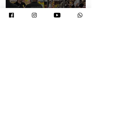
Prefeitura orienta comerciantes
sobre novas regras para atuação de
food trucks
Neri Geller defende aliança do