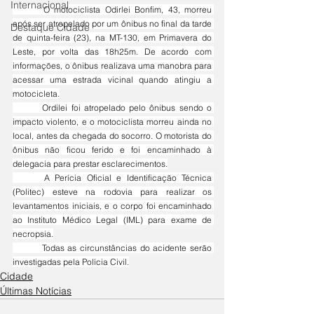
Internacional
	O motociclista Odirlei Bonfim, 43, morreu 
após ser atropelado por um ônibus no final da tarde 
Destaque Cidade
de quinta-feira (23), na MT-130, em Primavera do 
Leste, por volta das 18h25m. De acordo com 
informações, o ônibus realizava uma manobra para 
acessar uma estrada vicinal quando atingiu a 
motocicleta.
	Ordilei foi atropelado pelo ônibus sendo o 
impacto violento, e o motociclista morreu ainda no 
local, antes da chegada do socorro. O motorista do 
ônibus não ficou ferido e foi encaminhado à 
delegacia para prestar esclarecimentos.
	A Perícia Oficial e Identificação Técnica 
(Politec) esteve na rodovia para realizar os 
levantamentos iniciais, e o corpo foi encaminhado 
ao Instituto Médico Legal (IML) para exame de 
necropsia.
	Todas as circunstâncias do acidente serão 
investigadas pela Polícia Civil.
Cidade
Últimas Notícias