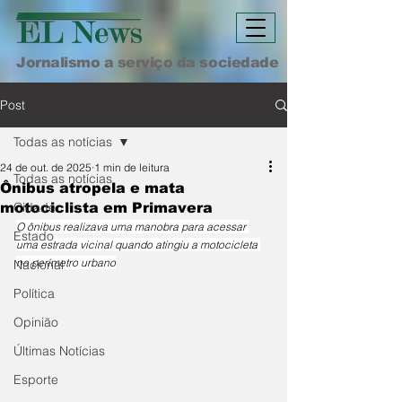
Jornalismo a serviço da sociedade
Post
Todas as notícias
24 de out. de 2025
1 min de leitura
Todas as notícias
Ônibus atropela e mata
Cidade
motociclista em Primavera
O ônibus realizava uma manobra para acessar 
Estado
uma estrada vicinal quando atingiu a motocicleta 
no perímetro urbano
Nacional
Política
Opinião
Últimas Notícias
Esporte